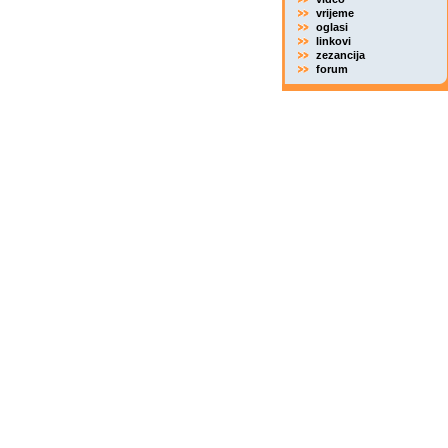
vrijeme
oglasi
linkovi
zezancija
forum