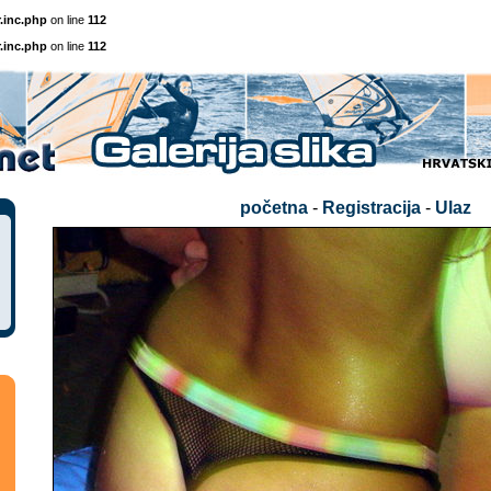
.inc.php
on line
112
.inc.php
on line
112
početna
-
Registracija
-
Ulaz