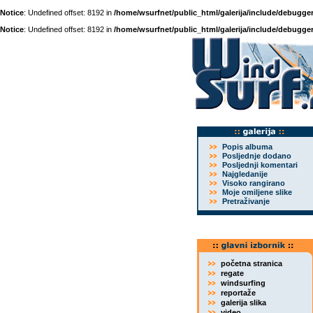
Notice
: Undefined offset: 8192 in
/home/wsurfnet/public_html/galerija/include/debugger
Notice
: Undefined offset: 8192 in
/home/wsurfnet/public_html/galerija/include/debugger
Popis albuma
Posljednje dodano
Posljednji komentari
Najgledanije
Visoko rangirano
Moje omiljene slike
Pretraživanje
početna stranica
regate
windsurfing
reportaže
galerija slika
video