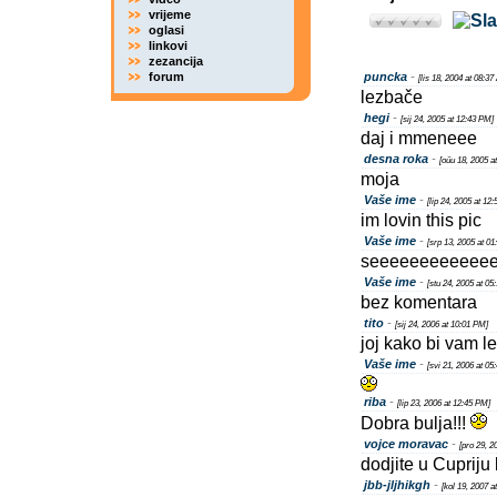
vrijeme
oglasi
linkovi
zezancija
forum
puncka
-
[lis 18, 2004 at 08:3
lezbače
hegi
-
[sij 24, 2005 at 12:43 PM]
daj i mmeneee
desna roka
-
[oűu 18, 2005 a
moja
Vaše ime
-
[lip 24, 2005 at 12
im lovin this pic
Vaše ime
-
[srp 13, 2005 at 0
seeeeeeeeeeeee
Vaše ime
-
[stu 24, 2005 at 05
bez komentara
tito
-
[sij 24, 2006 at 10:01 PM]
joj kako bi vam 
Vaše ime
-
[svi 21, 2006 at 05
riba
-
[lip 23, 2006 at 12:45 PM]
Dobra bulja!!!
vojce moravac
-
[pro 29, 2
dodjite u Cupriju
jbb-jljhikgh
-
[kol 19, 2007 a