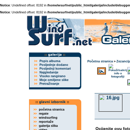
Notice
: Undefined offset: 8192 in
/home/wsurfnet/public_html/galerija/include/debugger
Notice
: Undefined offset: 8192 in
/home/wsurfnet/public_html/galerija/include/debugger
Popis albuma
Početna stranica
>
Zezancij
Posljednje dodano
Posljednji komentari
Najgledanije
Visoko rangirano
Moje omiljene slike
Pretraživanje
početna stranica
regate
windsurfing
reportaže
galerija slika
Ocijenite ovu fot
video