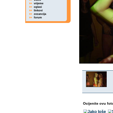
vrijeme
oglasi
linkovi
zezancija
forum
Ocijenite ovu fot