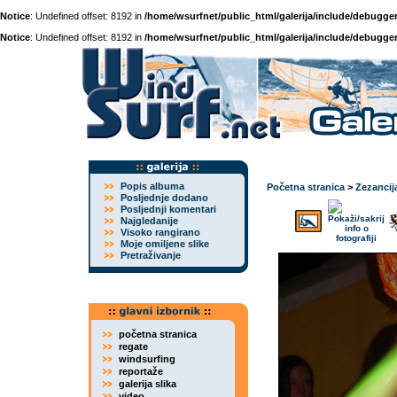
Notice
: Undefined offset: 8192 in
/home/wsurfnet/public_html/galerija/include/debugger
Notice
: Undefined offset: 8192 in
/home/wsurfnet/public_html/galerija/include/debugger
Popis albuma
Početna stranica
>
Zezancij
Posljednje dodano
Posljednji komentari
Najgledanije
Visoko rangirano
Moje omiljene slike
Pretraživanje
početna stranica
regate
windsurfing
reportaže
galerija slika
video