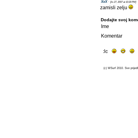
XxX
-
[lis 27, 2007 at 10:30 PM]
zamisli zelju
Dodajte svoj kom
Ime
Komentar
(c) WSurf 2010. Sve prijedl