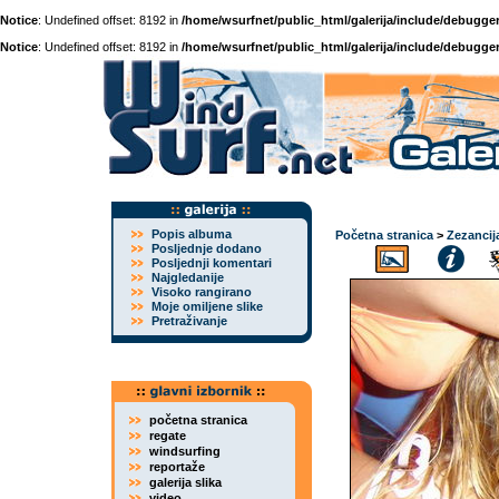
Notice
: Undefined offset: 8192 in
/home/wsurfnet/public_html/galerija/include/debugger
Notice
: Undefined offset: 8192 in
/home/wsurfnet/public_html/galerija/include/debugger
Popis albuma
Početna stranica
>
Zezancij
Posljednje dodano
Posljednji komentari
Najgledanije
Visoko rangirano
Moje omiljene slike
Pretraživanje
početna stranica
regate
windsurfing
reportaže
galerija slika
video