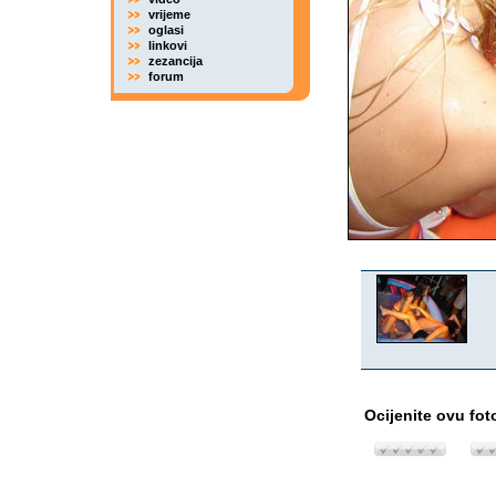
vrijeme
oglasi
linkovi
zezancija
forum
Ocijenite ovu fot