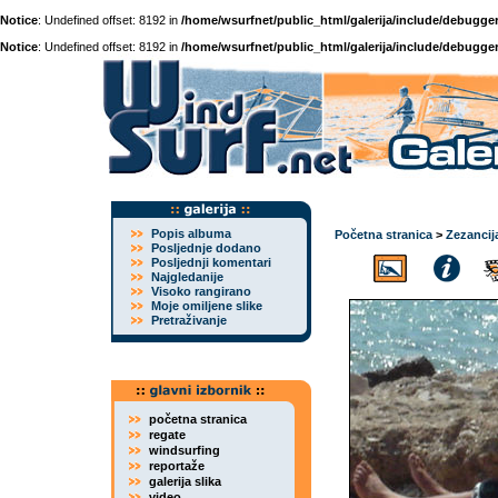
Notice
: Undefined offset: 8192 in
/home/wsurfnet/public_html/galerija/include/debugger
Notice
: Undefined offset: 8192 in
/home/wsurfnet/public_html/galerija/include/debugger
Popis albuma
Početna stranica
>
Zezancij
Posljednje dodano
Posljednji komentari
Najgledanije
Visoko rangirano
Moje omiljene slike
Pretraživanje
početna stranica
regate
windsurfing
reportaže
galerija slika
video