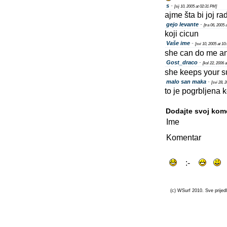
s
-
[sij 10, 2005 at 02:31 PM]
ajme šta bi joj rad
gejo levante
-
[tra 06, 2005 
koji cicun
Vaše ime
-
[svi 10, 2005 at 10
she can do me a
Gost_draco
-
[kol 22, 2006 
she keeps your su
malo san maka
-
[svi 28, 
to je pogrbljena 
Dodajte svoj kom
Ime
Komentar
(c) WSurf 2010. Sve prijedl