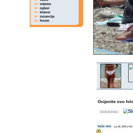
vrijeme
oglasi
linkovi
zezancija
forum
Ocijenite ovu fot
Vaše ime
-
[sij 08, 2005 at 08