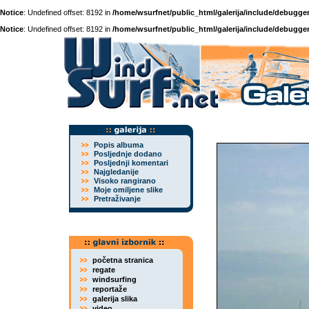
Notice
: Undefined offset: 8192 in
/home/wsurfnet/public_html/galerija/include/debugger
Notice
: Undefined offset: 8192 in
/home/wsurfnet/public_html/galerija/include/debugger
Popis albuma
Posljednje dodano
Posljednji komentari
Najgledanije
Visoko rangirano
Moje omiljene slike
Pretraživanje
početna stranica
regate
windsurfing
reportaže
galerija slika
video