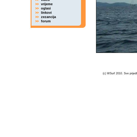
vrijeme
oglasi
linkovi
zezancija
forum
(c) WSurf 2010. Sve prijedl