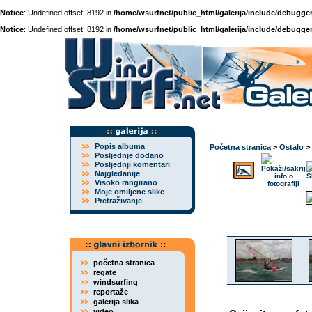
Notice
: Undefined offset: 8192 in
/home/wsurfnet/public_html/galerija/include/debugger
Notice
: Undefined offset: 8192 in
/home/wsurfnet/public_html/galerija/include/debugger
Popis albuma
Početna stranica
>
Ostalo
>
Posljednje dodano
Posljednji komentari
Najgledanije
Visoko rangirano
Moje omiljene slike
Pretraživanje
početna stranica
regate
windsurfing
reportaže
galerija slika
video