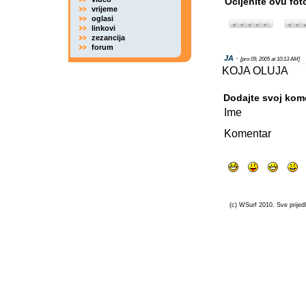
Ocijenite ovu fot
vrijeme
oglasi
linkovi
zezancija
forum
JA
-
[pro 09, 2005 at 10:13 AM]
KOJA OLUJA
Dodajte svoj kom
Ime
Komentar
(c) WSurf 2010. Sve prijedl