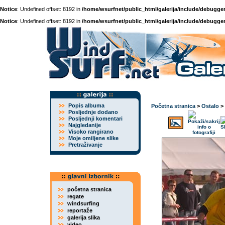
Notice
: Undefined offset: 8192 in
/home/wsurfnet/public_html/galerija/include/debugger
Notice
: Undefined offset: 8192 in
/home/wsurfnet/public_html/galerija/include/debugger
Popis albuma
Početna stranica
>
Ostalo
>
Posljednje dodano
Posljednji komentari
Najgledanije
Visoko rangirano
Moje omiljene slike
Pretraživanje
početna stranica
regate
windsurfing
reportaže
galerija slika
video