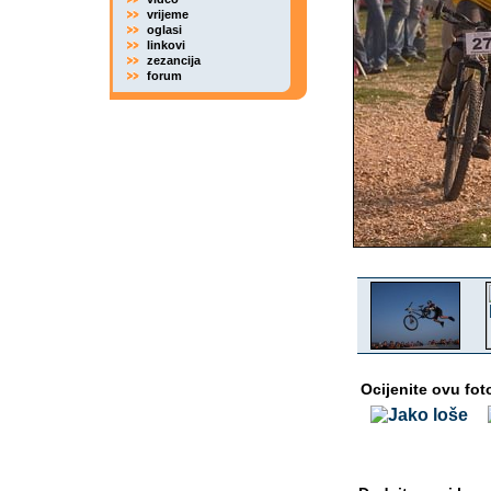
vrijeme
oglasi
linkovi
zezancija
forum
Ocijenite ovu fot