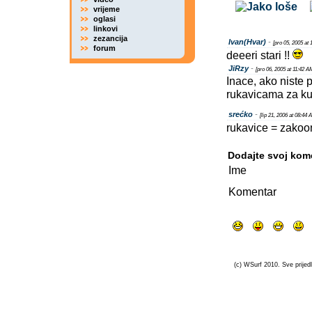
vrijeme
oglasi
linkovi
zezancija
Ivan(Hvar)
-
[pro 05, 2005 at
forum
deeeri stari !!
JiRzy
-
[pro 06, 2005 at 11:42 A
Inace, ako niste 
rukavicama za ku
srećko
-
[lip 21, 2006 at 08:44 
rukavice = zakoo
Dodajte svoj kom
Ime
Komentar
(c) WSurf 2010. Sve prijedl