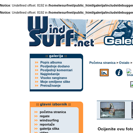
Notice
: Undefined offset: 8192 in
/home/wsurfnet/public_html/galerija/include/debugger
Notice
: Undefined offset: 8192 in
/home/wsurfnet/public_html/galerija/include/debugger
Popis albuma
Početna stranica
>
Ostalo
>
Posljednje dodano
Posljednji komentari
Najgledanije
Visoko rangirano
Moje omiljene slike
Pretraživanje
početna stranica
regate
windsurfing
reportaže
Ocijenite ovu fot
galerija slika
video