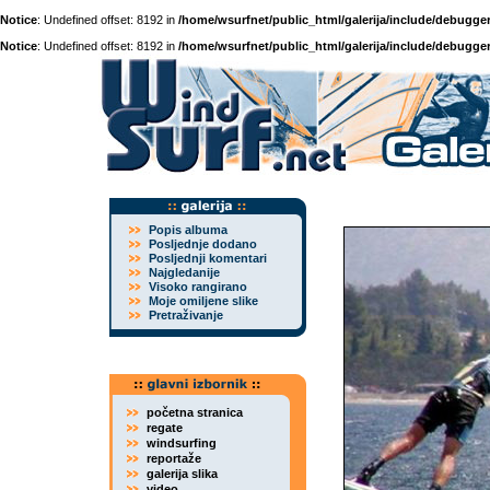
Notice
: Undefined offset: 8192 in
/home/wsurfnet/public_html/galerija/include/debugger
Notice
: Undefined offset: 8192 in
/home/wsurfnet/public_html/galerija/include/debugger
Popis albuma
Posljednje dodano
Posljednji komentari
Najgledanije
Visoko rangirano
Moje omiljene slike
Pretraživanje
početna stranica
regate
windsurfing
reportaže
galerija slika
video