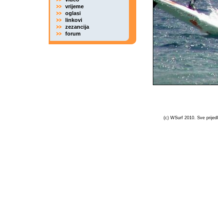
vrijeme
oglasi
linkovi
zezancija
forum
(c) WSurf 2010. Sve prijedl