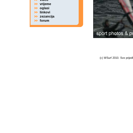
vrijeme
oglasi
linkovi
zezancija
forum
(c) WSurf 2010. Sve prijedl