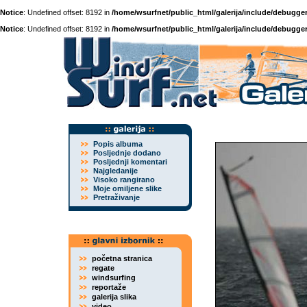
Notice
: Undefined offset: 8192 in
/home/wsurfnet/public_html/galerija/include/debugger
Notice
: Undefined offset: 8192 in
/home/wsurfnet/public_html/galerija/include/debugger
Popis albuma
Posljednje dodano
Posljednji komentari
Najgledanije
Visoko rangirano
Moje omiljene slike
Pretraživanje
početna stranica
regate
windsurfing
reportaže
galerija slika
video