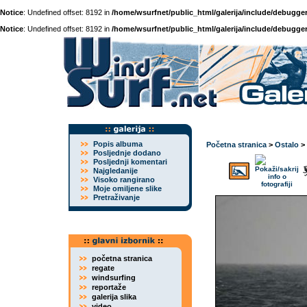
Notice
: Undefined offset: 8192 in
/home/wsurfnet/public_html/galerija/include/debugger
Notice
: Undefined offset: 8192 in
/home/wsurfnet/public_html/galerija/include/debugger
Popis albuma
Početna stranica
>
Ostalo
>
Posljednje dodano
Posljednji komentari
Najgledanije
Visoko rangirano
Moje omiljene slike
Pretraživanje
početna stranica
regate
windsurfing
reportaže
galerija slika
video