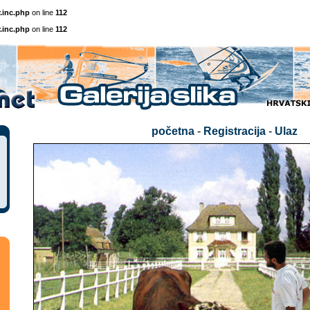
.inc.php
on line
112
.inc.php
on line
112
početna
-
Registracija
-
Ulaz