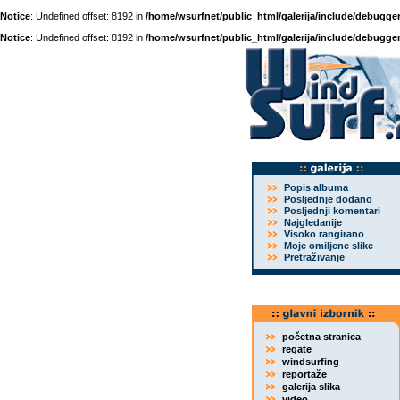
Notice
: Undefined offset: 8192 in
/home/wsurfnet/public_html/galerija/include/debugger
Notice
: Undefined offset: 8192 in
/home/wsurfnet/public_html/galerija/include/debugger
Popis albuma
Posljednje dodano
Posljednji komentari
Najgledanije
Visoko rangirano
Moje omiljene slike
Pretraživanje
početna stranica
regate
windsurfing
reportaže
galerija slika
video