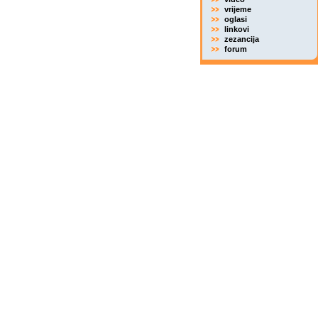
vrijeme
oglasi
linkovi
zezancija
forum