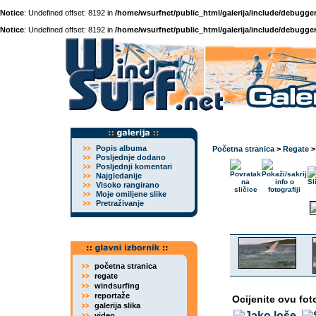
Notice
: Undefined offset: 8192 in
/home/wsurfnet/public_html/galerija/include/debugger
Notice
: Undefined offset: 8192 in
/home/wsurfnet/public_html/galerija/include/debugger
Popis albuma
Početna stranica
>
Regate
Posljednje dodano
Posljednji komentari
Najgledanije
Visoko rangirano
Moje omiljene slike
Pretraživanje
početna stranica
regate
windsurfing
reportaže
Ocijenite ovu fot
galerija slika
video