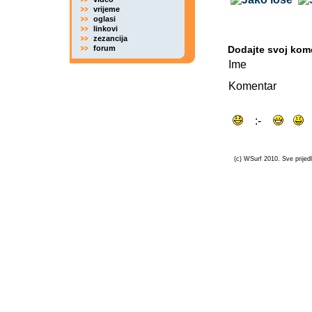
vrijeme
oglasi
linkovi
zezancija
forum
Dodajte svoj kom
Ime
Komentar
(c) WSurf 2010. Sve prijedl