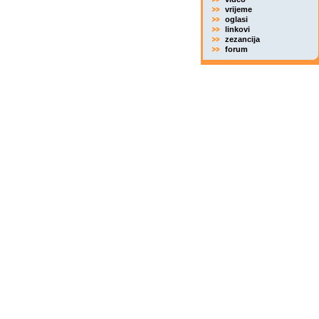
vrijeme
oglasi
linkovi
zezancija
forum