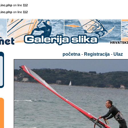
.inc.php
on line
112
.inc.php
on line
112
početna
-
Registracija
-
Ulaz