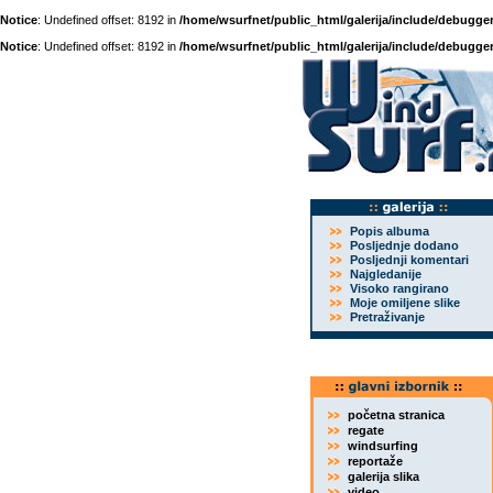
Notice
: Undefined offset: 8192 in
/home/wsurfnet/public_html/galerija/include/debugger
Notice
: Undefined offset: 8192 in
/home/wsurfnet/public_html/galerija/include/debugger
Popis albuma
Posljednje dodano
Posljednji komentari
Najgledanije
Visoko rangirano
Moje omiljene slike
Pretraživanje
početna stranica
regate
windsurfing
reportaže
galerija slika
video