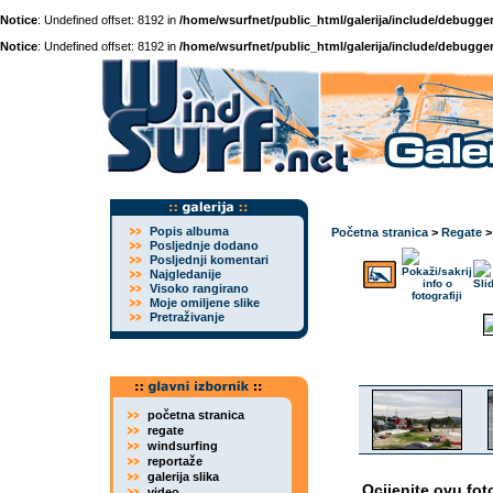
Notice
: Undefined offset: 8192 in
/home/wsurfnet/public_html/galerija/include/debugger
Notice
: Undefined offset: 8192 in
/home/wsurfnet/public_html/galerija/include/debugger
Popis albuma
Početna stranica
>
Regate
Posljednje dodano
Posljednji komentari
Najgledanije
Visoko rangirano
Moje omiljene slike
Pretraživanje
početna stranica
regate
windsurfing
reportaže
galerija slika
Ocijenite ovu fot
video