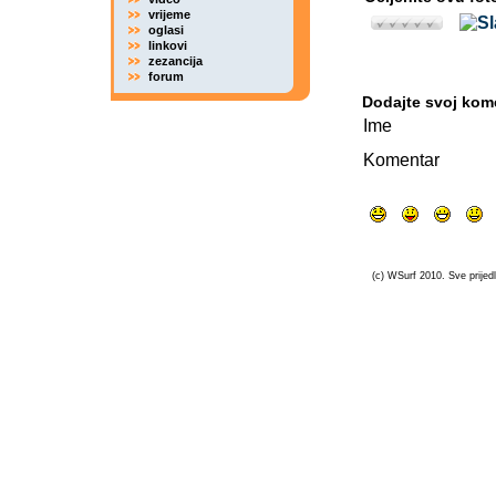
vrijeme
oglasi
linkovi
zezancija
forum
Dodajte svoj kom
Ime
Komentar
(c) WSurf 2010. Sve prijedl