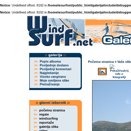
Notice
: Undefined offset: 8192 in
/home/wsurfnet/public_html/galerija/include/debugger
Notice
: Undefined offset: 8192 in
/home/wsurfnet/public_html/galerija/include/debugger
Popis albuma
Početna stranica
>
Vaše slik
Posljednje dodano
Posljednji komentari
Najgledanije
Visoko rangirano
Moje omiljene slike
Pretraživanje
početna stranica
regate
windsurfing
reportaže
galerija slika
video