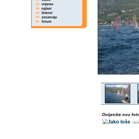
vrijeme
oglasi
linkovi
zezancija
forum
Ocijenite ovu fot