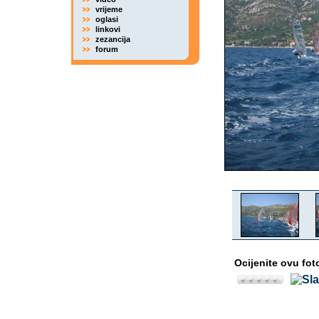
vrijeme
oglasi
linkovi
zezancija
forum
Ocijenite ovu fot