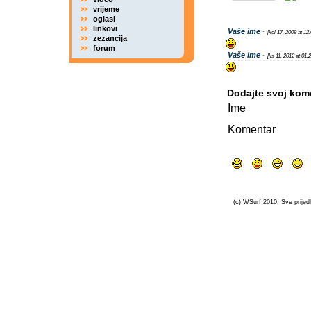
vrijeme
oglasi
linkovi
Vaše ime
-
[kol 17, 2009 at 12
zezancija
forum
Vaše ime
-
[lis 11, 2012 at 01
Dodajte svoj kom
Ime
Komentar
(c) WSurf 2010. Sve prijedl