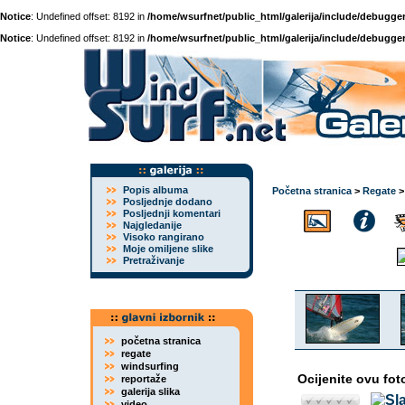
Notice
: Undefined offset: 8192 in
/home/wsurfnet/public_html/galerija/include/debugger
Notice
: Undefined offset: 8192 in
/home/wsurfnet/public_html/galerija/include/debugger
Popis albuma
Početna stranica
>
Regate
Posljednje dodano
Posljednji komentari
Najgledanije
Visoko rangirano
Moje omiljene slike
Pretraživanje
početna stranica
regate
windsurfing
Ocijenite ovu fot
reportaže
galerija slika
video