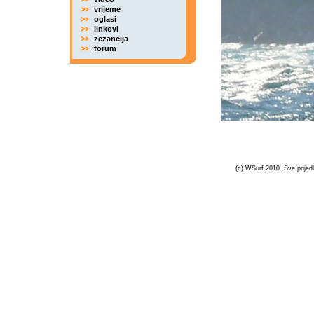
vrijeme
oglasi
linkovi
zezancija
forum
(c) WSurf 2010. Sve prijedl