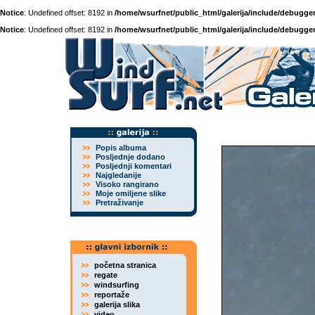
Notice
: Undefined offset: 8192 in
/home/wsurfnet/public_html/galerija/include/debugger
Notice
: Undefined offset: 8192 in
/home/wsurfnet/public_html/galerija/include/debugger
Popis albuma
Posljednje dodano
Posljednji komentari
Najgledanije
Visoko rangirano
Moje omiljene slike
Pretraživanje
početna stranica
regate
windsurfing
reportaže
galerija slika
video