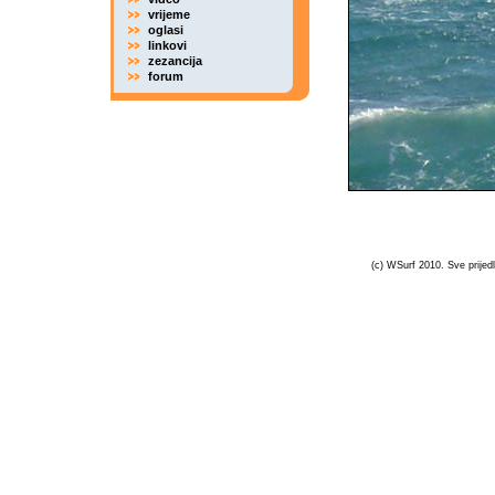
vrijeme
oglasi
linkovi
zezancija
forum
(c) WSurf 2010. Sve prijedl