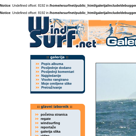
Notice
: Undefined offset: 8192 in
/home/wsurfnet/public_html/galerija/include/debugger
Notice
: Undefined offset: 8192 in
/home/wsurfnet/public_html/galerija/include/debugger
Popis albuma
Posljednje dodano
Posljednji komentari
Najgledanije
Visoko rangirano
Moje omiljene slike
Pretraživanje
početna stranica
regate
windsurfing
reportaže
galerija slika
video