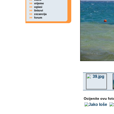
vrijeme
oglasi
linkovi
zezancija
forum
Ocijenite ovu fot