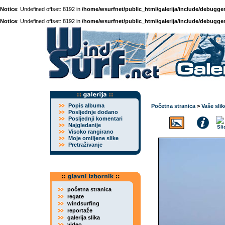
Notice
: Undefined offset: 8192 in
/home/wsurfnet/public_html/galerija/include/debugger
Notice
: Undefined offset: 8192 in
/home/wsurfnet/public_html/galerija/include/debugger
Popis albuma
Početna stranica
>
Vaše slik
Posljednje dodano
Posljednji komentari
Najgledanije
Visoko rangirano
Moje omiljene slike
Pretraživanje
početna stranica
regate
windsurfing
reportaže
galerija slika
video