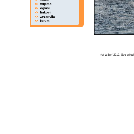
vrijeme
oglasi
linkovi
zezancija
forum
(c) WSurf 2010. Sve prijedl