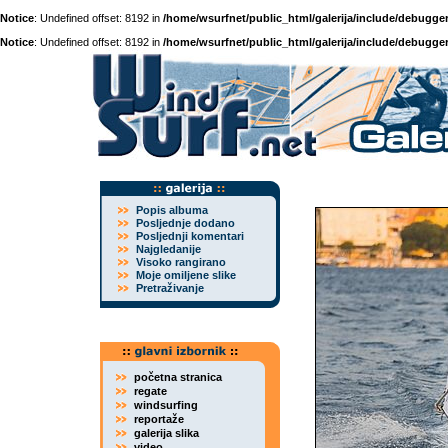
Notice
: Undefined offset: 8192 in
/home/wsurfnet/public_html/galerija/include/debugger
Notice
: Undefined offset: 8192 in
/home/wsurfnet/public_html/galerija/include/debugger
Popis albuma
Posljednje dodano
Posljednji komentari
Najgledanije
Visoko rangirano
Moje omiljene slike
Pretraživanje
početna stranica
regate
windsurfing
reportaže
galerija slika
video