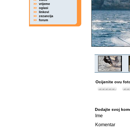
vrijeme
oglasi
linkovi
zezancija
forum
Ocijenite ovu fot
Dodajte svoj kom
Ime
Komentar