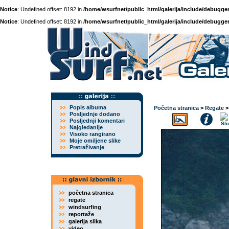
Notice
: Undefined offset: 8192 in
/home/wsurfnet/public_html/galerija/include/debugger
Notice
: Undefined offset: 8192 in
/home/wsurfnet/public_html/galerija/include/debugger
Popis albuma
Početna stranica
>
Regate
Posljednje dodano
Posljednji komentari
Najgledanije
Visoko rangirano
Moje omiljene slike
Pretraživanje
početna stranica
regate
windsurfing
reportaže
galerija slika
video