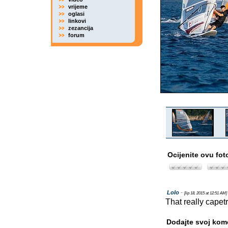
vrijeme
oglasi
linkovi
zezancija
forum
Ocijenite ovu fot
Lolo
-
[lip 18, 2015 at 12:51 AM]
That really capetr
Dodajte svoj kom