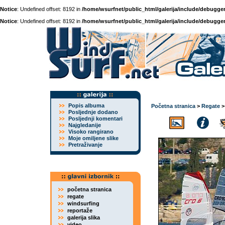
Notice
: Undefined offset: 8192 in
/home/wsurfnet/public_html/galerija/include/debugger
Notice
: Undefined offset: 8192 in
/home/wsurfnet/public_html/galerija/include/debugger
Popis albuma
Početna stranica
>
Regate
Posljednje dodano
Posljednji komentari
Najgledanije
Visoko rangirano
Moje omiljene slike
Pretraživanje
početna stranica
regate
windsurfing
reportaže
galerija slika
video