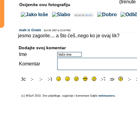
(trenute
Ocijenite ovu fotografiju
male iz Grada
-
[kol 09, 2007 at 12:16 PM]
jesmo zagorile.... a što ćeš..nego ko je ovaj lik?
Dodajte svoj komentar
Ime
Komentar
(c) WSurf 2010. Sve prijedloge, sugestije i komentare šaljite
webmasteru
.