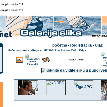
.inc.php
on line
112
.inc.php
on line
112
početna
-
Registracija
-
Ulaz
Početna stranica
>
Regate
>
HT S&S, Zoo Station 2003
>
Ekipa
SLIKA 19/20