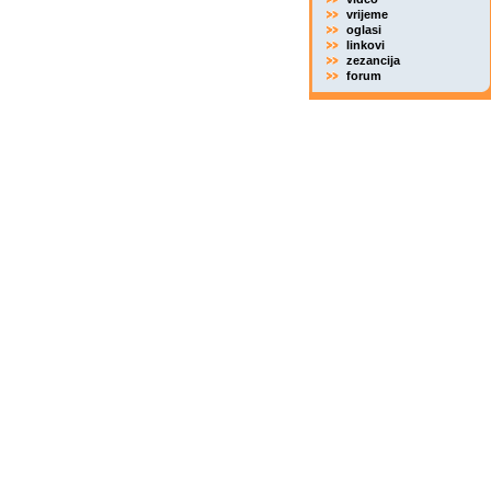
vrijeme
oglasi
linkovi
zezancija
forum