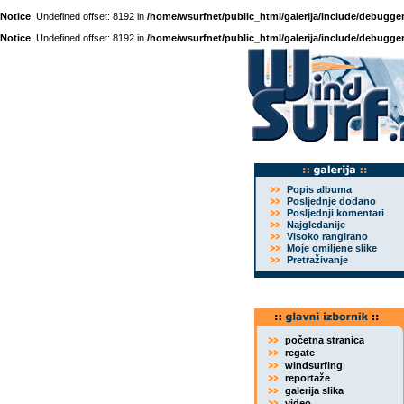
Notice
: Undefined offset: 8192 in
/home/wsurfnet/public_html/galerija/include/debugger
Notice
: Undefined offset: 8192 in
/home/wsurfnet/public_html/galerija/include/debugger
Popis albuma
Posljednje dodano
Posljednji komentari
Najgledanije
Visoko rangirano
Moje omiljene slike
Pretraživanje
početna stranica
regate
windsurfing
reportaže
galerija slika
video