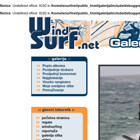
Notice
: Undefined offset: 8192 in
/home/wsurfnet/public_html/galerija/include/debugger
Notice
: Undefined offset: 8192 in
/home/wsurfnet/public_html/galerija/include/debugger
Popis albuma
Posljednje dodano
Posljednji komentari
Najgledanije
Visoko rangirano
Moje omiljene slike
Pretraživanje
početna stranica
regate
windsurfing
reportaže
galerija slika
video