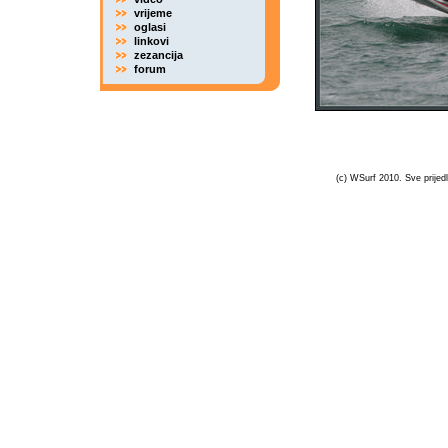
vrijeme
oglasi
linkovi
zezancija
forum
(c) WSurf 2010. Sve prijedl