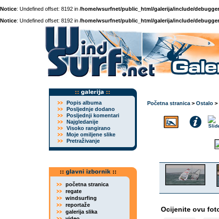
Notice
: Undefined offset: 8192 in
/home/wsurfnet/public_html/galerija/include/debugger
Notice
: Undefined offset: 8192 in
/home/wsurfnet/public_html/galerija/include/debugger
Popis albuma
Početna stranica
>
Ostalo
>
Posljednje dodano
Posljednji komentari
Najgledanije
Visoko rangirano
Moje omiljene slike
Pretraživanje
početna stranica
regate
windsurfing
reportaže
Ocijenite ovu fot
galerija slika
video