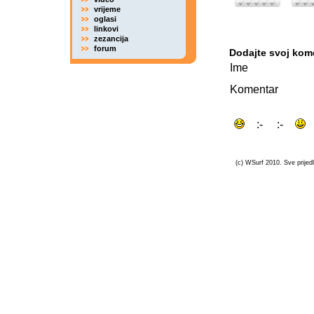
vrijeme
oglasi
linkovi
zezancija
forum
Dodajte svoj kom
Ime
Komentar
(c) WSurf 2010. Sve prijedl