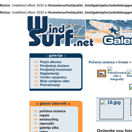
Notice
: Undefined offset: 8192 in
/home/wsurfnet/public_html/galerija/include/debugger
Notice
: Undefined offset: 8192 in
/home/wsurfnet/public_html/galerija/include/debugger
Popis albuma
Početna stranica
>
Ostalo
>
Posljednje dodano
Posljednji komentari
Najgledanije
Visoko rangirano
Moje omiljene slike
Pretraživanje
početna stranica
regate
windsurfing
reportaže
galerija slika
Ocijenite ovu fot
video