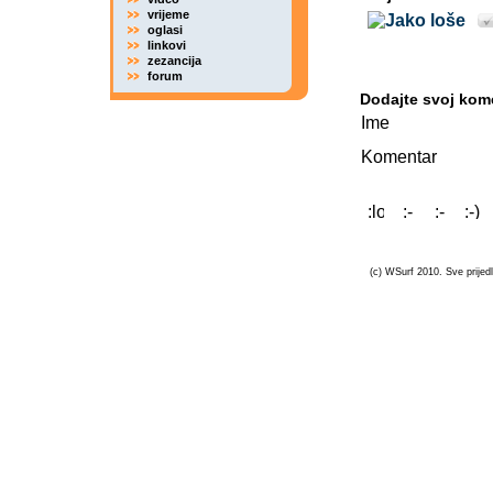
vrijeme
oglasi
linkovi
zezancija
forum
Dodajte svoj kom
Ime
Komentar
(c) WSurf 2010. Sve prijedl