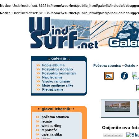
Notice
: Undefined offset: 8192 in
/home/wsurfnet/public_html/galerija/include/debugger
Notice
: Undefined offset: 8192 in
/home/wsurfnet/public_html/galerija/include/debugger
Popis albuma
Početna stranica
>
Ostalo
>
Posljednje dodano
Posljednji komentari
Najgledanije
Visoko rangirano
Moje omiljene slike
Pretraživanje
početna stranica
regate
windsurfing
Ocijenite ovu fot
reportaže
galerija slika
video