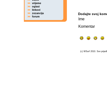
vrijeme
oglasi
linkovi
zezancija
Dodajte svoj kom
forum
Ime
Komentar
(c) WSurf 2010. Sve prijedl