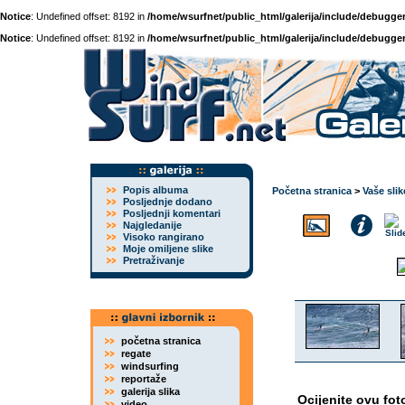
Notice
: Undefined offset: 8192 in
/home/wsurfnet/public_html/galerija/include/debugger
Notice
: Undefined offset: 8192 in
/home/wsurfnet/public_html/galerija/include/debugger
Popis albuma
Početna stranica
>
Vaše slik
Posljednje dodano
Posljednji komentari
Najgledanije
Visoko rangirano
Moje omiljene slike
Pretraživanje
početna stranica
regate
windsurfing
reportaže
galerija slika
Ocijenite ovu fot
video