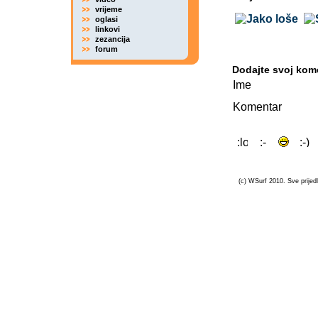
vrijeme
oglasi
linkovi
zezancija
forum
Dodajte svoj kom
Ime
Komentar
(c) WSurf 2010. Sve prijedl