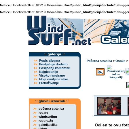
Notice
: Undefined offset: 8192 in
/home/wsurfnet/public_html/galerija/include/debugger
Notice
: Undefined offset: 8192 in
/home/wsurfnet/public_html/galerija/include/debugger
Popis albuma
Početna stranica
>
Ostalo
>
Posljednje dodano
Posljednji komentari
Najgledanije
Visoko rangirano
Moje omiljene slike
Pretraživanje
početna stranica
regate
windsurfing
reportaže
Ocijenite ovu fot
galerija slika
video