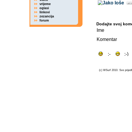
vrijeme
oglasi
linkovi
zezancija
forum
Dodajte svoj kom
Ime
Komentar
(c) WSurf 2010. Sve prijedl