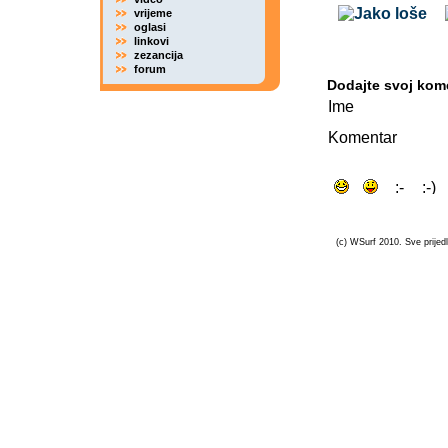
vrijeme
oglasi
linkovi
zezancija
forum
Dodajte svoj kom
Ime
Komentar
(c) WSurf 2010. Sve prijedl