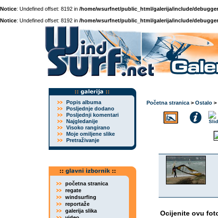
Notice
: Undefined offset: 8192 in
/home/wsurfnet/public_html/galerija/include/debugger
Notice
: Undefined offset: 8192 in
/home/wsurfnet/public_html/galerija/include/debugger
Popis albuma
Početna stranica
>
Ostalo
>
Posljednje dodano
Posljednji komentari
Najgledanije
Visoko rangirano
Moje omiljene slike
Pretraživanje
početna stranica
regate
windsurfing
reportaže
galerija slika
Ocijenite ovu fot
video