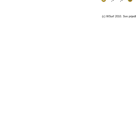
(c) WSurf 2010. Sve prijedl