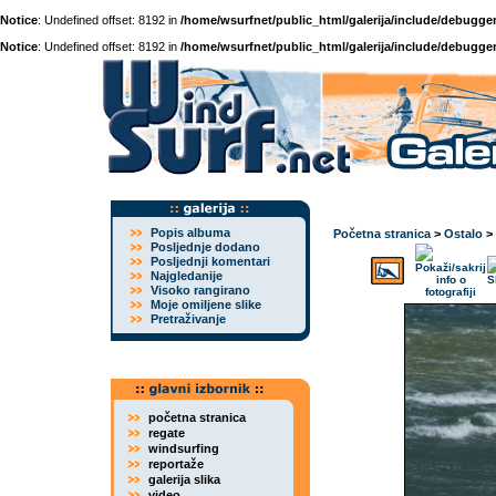
Notice
: Undefined offset: 8192 in
/home/wsurfnet/public_html/galerija/include/debugger
Notice
: Undefined offset: 8192 in
/home/wsurfnet/public_html/galerija/include/debugger
Popis albuma
Početna stranica
>
Ostalo
>
Posljednje dodano
Posljednji komentari
Najgledanije
Visoko rangirano
Moje omiljene slike
Pretraživanje
početna stranica
regate
windsurfing
reportaže
galerija slika
video