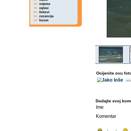
vrijeme
oglasi
linkovi
zezancija
forum
Ocijenite ovu fot
Dodajte svoj kom
Ime
Komentar