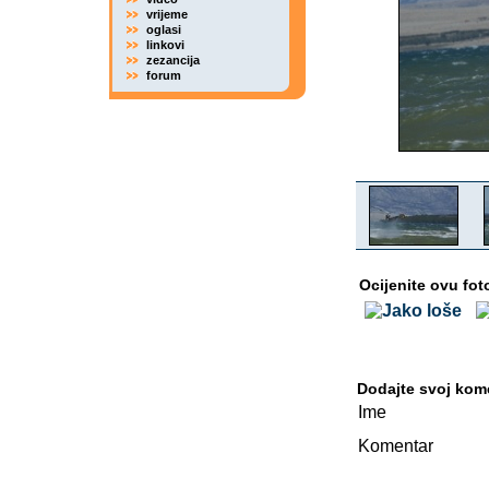
vrijeme
oglasi
linkovi
zezancija
forum
Ocijenite ovu fot
Dodajte svoj kom
Ime
Komentar