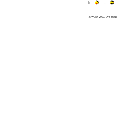
(c) WSurf 2010. Sve prijedl