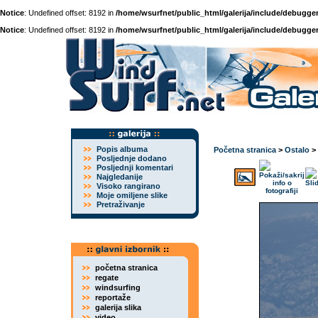
Notice
: Undefined offset: 8192 in
/home/wsurfnet/public_html/galerija/include/debugger
Notice
: Undefined offset: 8192 in
/home/wsurfnet/public_html/galerija/include/debugger
Popis albuma
Početna stranica
>
Ostalo
>
Posljednje dodano
Posljednji komentari
Najgledanije
Visoko rangirano
Moje omiljene slike
Pretraživanje
početna stranica
regate
windsurfing
reportaže
galerija slika
video