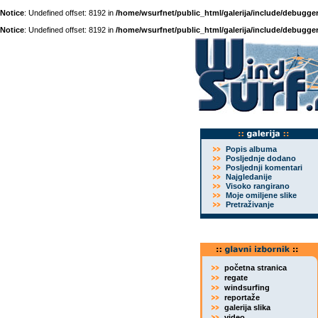
Notice
: Undefined offset: 8192 in
/home/wsurfnet/public_html/galerija/include/debugger
Notice
: Undefined offset: 8192 in
/home/wsurfnet/public_html/galerija/include/debugger
Popis albuma
Posljednje dodano
Posljednji komentari
Najgledanije
Visoko rangirano
Moje omiljene slike
Pretraživanje
početna stranica
regate
windsurfing
reportaže
galerija slika
video