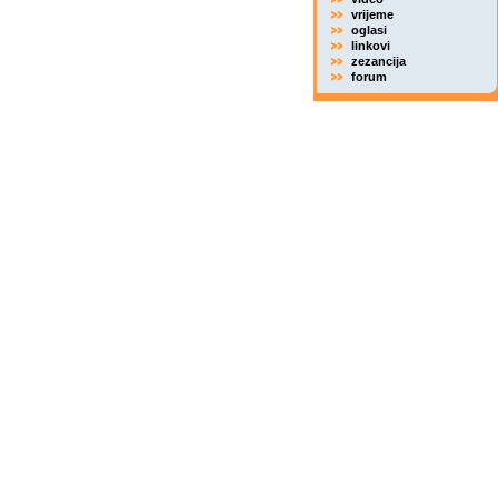
vrijeme
oglasi
linkovi
zezancija
forum