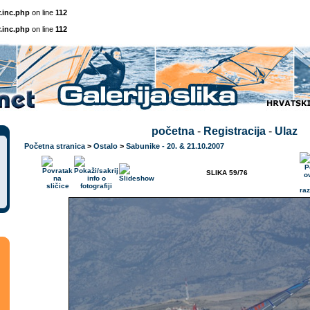
.inc.php
on line
112
.inc.php
on line
112
početna
-
Registracija
-
Ulaz
Početna stranica
>
Ostalo
>
Sabunike - 20. & 21.10.2007
SLIKA 59/76