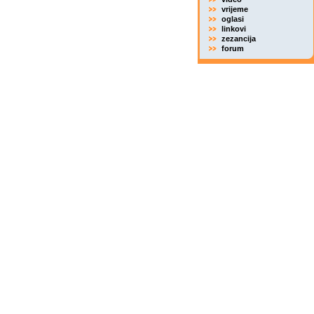
vrijeme
oglasi
linkovi
zezancija
forum