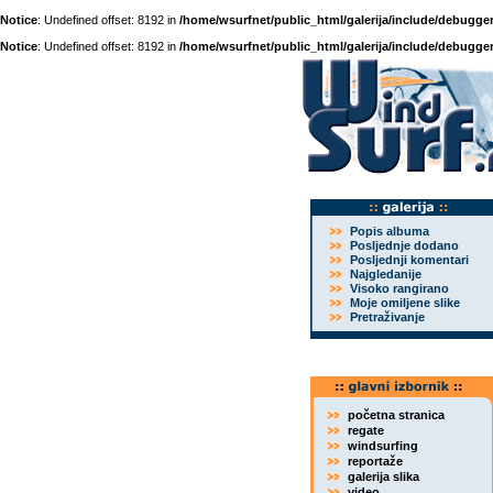
Notice
: Undefined offset: 8192 in
/home/wsurfnet/public_html/galerija/include/debugger
Notice
: Undefined offset: 8192 in
/home/wsurfnet/public_html/galerija/include/debugger
Popis albuma
Posljednje dodano
Posljednji komentari
Najgledanije
Visoko rangirano
Moje omiljene slike
Pretraživanje
početna stranica
regate
windsurfing
reportaže
galerija slika
video