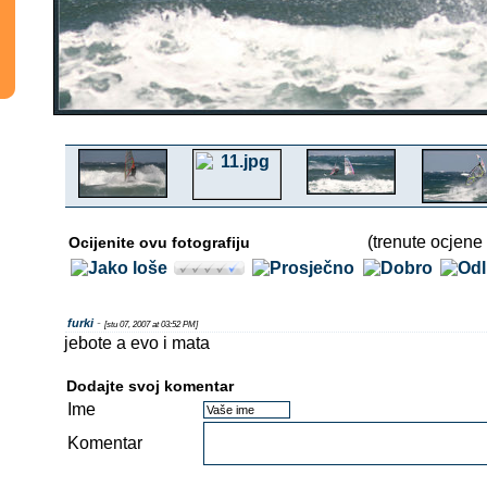
(trenute ocjene 
Ocijenite ovu fotografiju
furki
-
[stu 07, 2007 at 03:52 PM]
jebote a evo i mata
Dodajte svoj komentar
Ime
Komentar