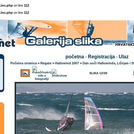
.inc.php
on line
112
.inc.php
on line
112
početna
-
Registracija
-
Ulaz
Početna stranica
>
Regate
>
Hallowind 2007
>
Dan uoči Hallowinda, Ližnjan i S
SLIKA 12/30