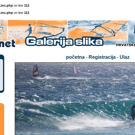
.inc.php
on line
112
.inc.php
on line
112
početna
-
Registracija
-
Ulaz