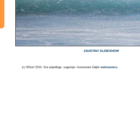
ZAUSTAVI SLIDESHOW
(c) WSurf 2010. Sve prijedloge, sugestije i komentare šaljite
webmasteru
.