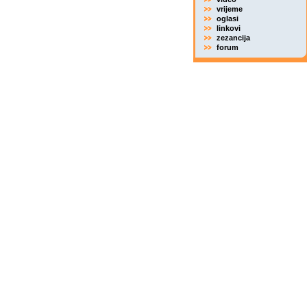
vrijeme
oglasi
linkovi
zezancija
forum