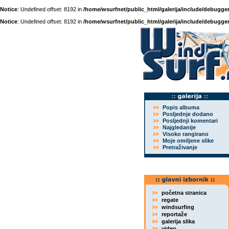
Notice
: Undefined offset: 8192 in
/home/wsurfnet/public_html/galerija/include/debugger
Notice
: Undefined offset: 8192 in
/home/wsurfnet/public_html/galerija/include/debugger
Popis albuma
Posljednje dodano
Posljednji komentari
Najgledanije
Visoko rangirano
Moje omiljene slike
Pretraživanje
početna stranica
regate
windsurfing
reportaže
galerija slika
video