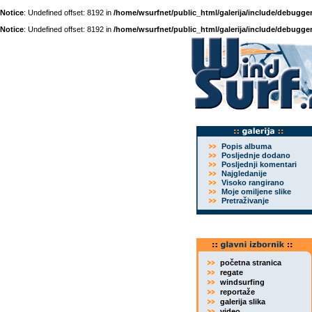
Notice
: Undefined offset: 8192 in
/home/wsurfnet/public_html/galerija/include/debugger
Notice
: Undefined offset: 8192 in
/home/wsurfnet/public_html/galerija/include/debugger
Popis albuma
Posljednje dodano
Posljednji komentari
Najgledanije
Visoko rangirano
Moje omiljene slike
Pretraživanje
početna stranica
regate
windsurfing
reportaže
galerija slika
video