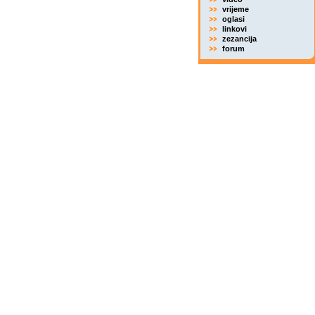
vrijeme
oglasi
linkovi
zezancija
forum