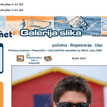
.inc.php
on line
112
.inc.php
on line
112
početna
-
Registracija
-
Ulaz
Početna stranica
>
Reportaže
>
Južnoafrička republika by Miloš, zima 2008
SLIKA 14/17