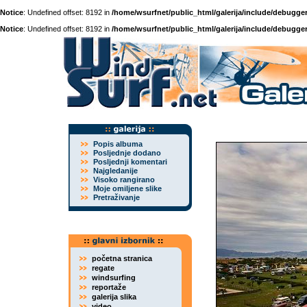
Notice
: Undefined offset: 8192 in
/home/wsurfnet/public_html/galerija/include/debugger
Notice
: Undefined offset: 8192 in
/home/wsurfnet/public_html/galerija/include/debugger
Popis albuma
Posljednje dodano
Posljednji komentari
Najgledanije
Visoko rangirano
Moje omiljene slike
Pretraživanje
početna stranica
regate
windsurfing
reportaže
galerija slika
video