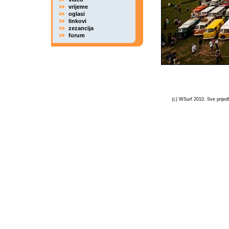
vrijeme
oglasi
linkovi
zezancija
forum
(c) WSurf 2010. Sve prijedl