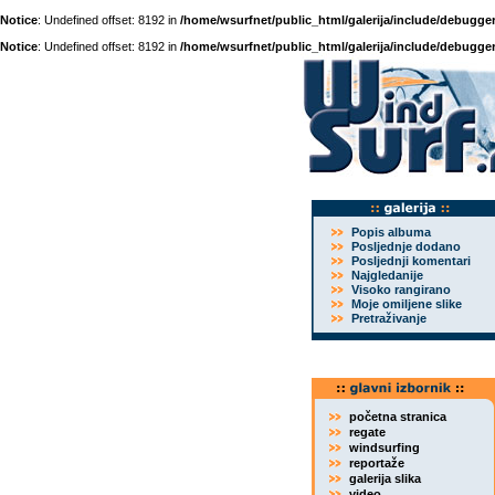
Notice
: Undefined offset: 8192 in
/home/wsurfnet/public_html/galerija/include/debugger
Notice
: Undefined offset: 8192 in
/home/wsurfnet/public_html/galerija/include/debugger
Popis albuma
Posljednje dodano
Posljednji komentari
Najgledanije
Visoko rangirano
Moje omiljene slike
Pretraživanje
početna stranica
regate
windsurfing
reportaže
galerija slika
video