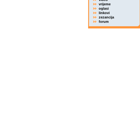
vrijeme
oglasi
linkovi
zezancija
forum