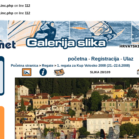
.inc.php
on line
112
.inc.php
on line
112
početna
-
Registracija
-
Ulaz
Početna stranica
>
Regate
>
1. regata za Kup Volosko 2008 (21.-22.6.2008)
SLIKA 28/109