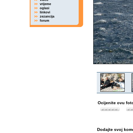
vrijeme
oglasi
linkovi
zezancija
forum
Ocijenite ovu fot
Dodajte svoj kom