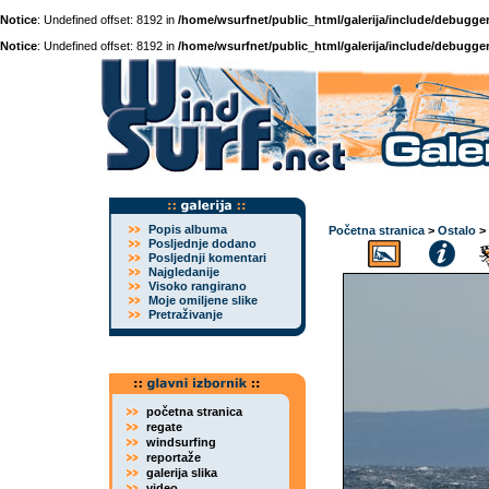
Notice
: Undefined offset: 8192 in
/home/wsurfnet/public_html/galerija/include/debugger
Notice
: Undefined offset: 8192 in
/home/wsurfnet/public_html/galerija/include/debugger
Popis albuma
Početna stranica
>
Ostalo
>
Posljednje dodano
Posljednji komentari
Najgledanije
Visoko rangirano
Moje omiljene slike
Pretraživanje
početna stranica
regate
windsurfing
reportaže
galerija slika
video