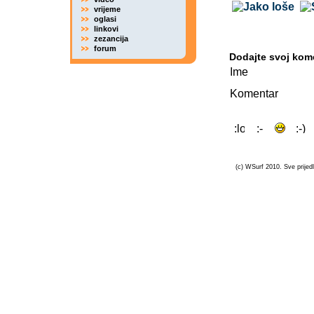
vrijeme
oglasi
linkovi
zezancija
forum
Dodajte svoj kom
Ime
Komentar
(c) WSurf 2010. Sve prijedl