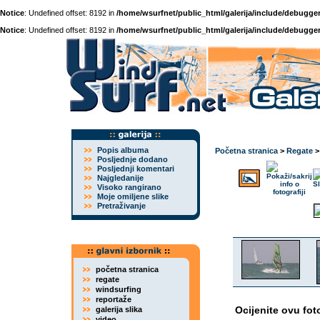
Notice
: Undefined offset: 8192 in
/home/wsurfnet/public_html/galerija/include/debugger
Notice
: Undefined offset: 8192 in
/home/wsurfnet/public_html/galerija/include/debugger
Popis albuma
Početna stranica
>
Regate
Posljednje dodano
Posljednji komentari
Najgledanije
Visoko rangirano
Moje omiljene slike
Pretraživanje
početna stranica
regate
windsurfing
reportaže
Ocijenite ovu fot
galerija slika
video