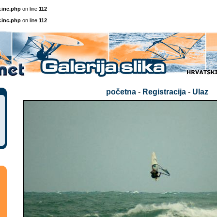
.inc.php
on line
112
.inc.php
on line
112
početna
-
Registracija
-
Ulaz