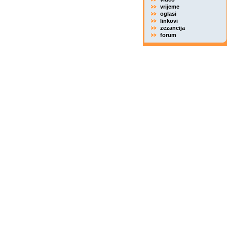
vrijeme
oglasi
linkovi
zezancija
forum