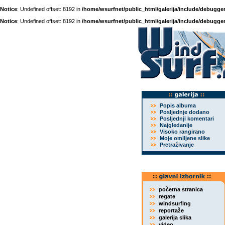
Notice
: Undefined offset: 8192 in
/home/wsurfnet/public_html/galerija/include/debugger
Notice
: Undefined offset: 8192 in
/home/wsurfnet/public_html/galerija/include/debugger
Popis albuma
Posljednje dodano
Posljednji komentari
Najgledanije
Visoko rangirano
Moje omiljene slike
Pretraživanje
početna stranica
regate
windsurfing
reportaže
galerija slika
video