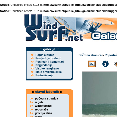
Notice
: Undefined offset: 8192 in
/home/wsurfnet/public_html/galerija/include/debugger
Notice
: Undefined offset: 8192 in
/home/wsurfnet/public_html/galerija/include/debugger
Popis albuma
Početna stranica
>
Reporta
Posljednje dodano
Posljednji komentari
Najgledanije
Visoko rangirano
Moje omiljene slike
Pretraživanje
početna stranica
regate
windsurfing
reportaže
galerija slika
video