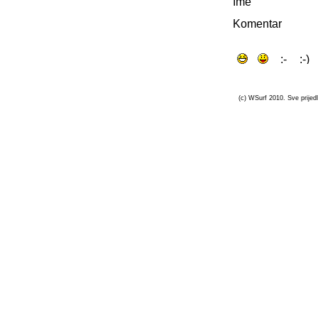
Ime
Komentar
(c) WSurf 2010. Sve prijedl