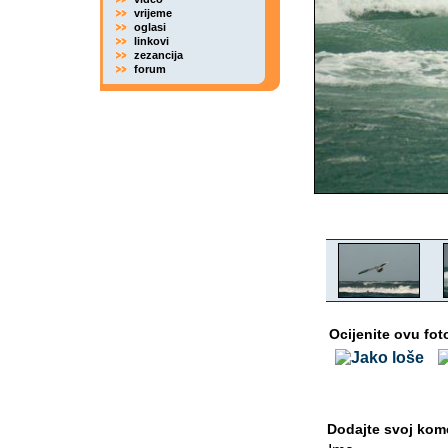
vrijeme
oglasi
linkovi
zezancija
forum
Ocijenite ovu fot
Dodajte svoj kom