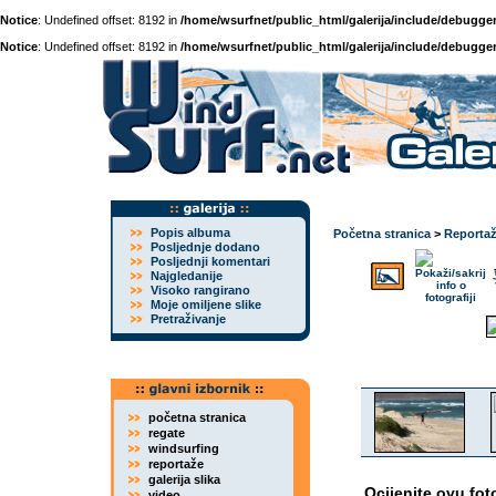
Notice
: Undefined offset: 8192 in
/home/wsurfnet/public_html/galerija/include/debugger
Notice
: Undefined offset: 8192 in
/home/wsurfnet/public_html/galerija/include/debugger
Popis albuma
Početna stranica
>
Reporta
Posljednje dodano
Posljednji komentari
Najgledanije
Visoko rangirano
Moje omiljene slike
Pretraživanje
početna stranica
regate
windsurfing
reportaže
galerija slika
Ocijenite ovu fot
video