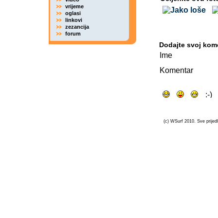
vrijeme
oglasi
linkovi
zezancija
forum
Dodajte svoj kom
Ime
Komentar
(c) WSurf 2010. Sve prijedl