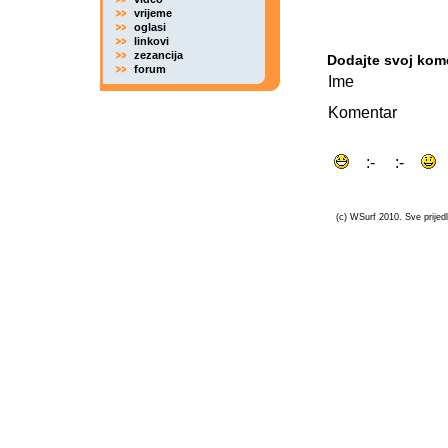
vrijeme
oglasi
linkovi
zezancija
Dodajte svoj kom
forum
Ime
Komentar
(c) WSurf 2010. Sve prijedl