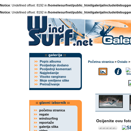
Notice
: Undefined offset: 8192 in
/home/wsurfnet/public_html/galerija/include/debugger
Notice
: Undefined offset: 8192 in
/home/wsurfnet/public_html/galerija/include/debugger
Popis albuma
Početna stranica
>
Ostalo
>
Posljednje dodano
Posljednji komentari
Najgledanije
Visoko rangirano
Moje omiljene slike
Pretraživanje
početna stranica
regate
windsurfing
Ocijenite ovu fot
reportaže
galerija slika
video