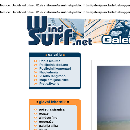
Notice
: Undefined offset: 8192 in
/home/wsurfnet/public_html/galerija/include/debugger
Notice
: Undefined offset: 8192 in
/home/wsurfnet/public_html/galerija/include/debugger
Popis albuma
Posljednje dodano
Posljednji komentari
Najgledanije
Visoko rangirano
Moje omiljene slike
Pretraživanje
početna stranica
regate
windsurfing
reportaže
galerija slika
video