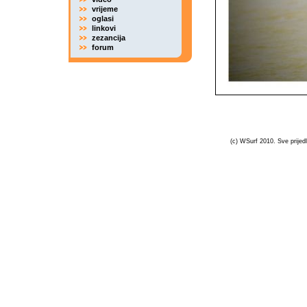
vrijeme
oglasi
linkovi
zezancija
forum
(c) WSurf 2010. Sve prijedl