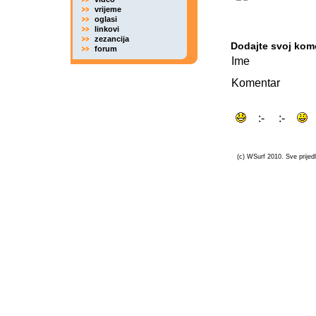
vrijeme
oglasi
linkovi
zezancija
Dodajte svoj kom
forum
Ime
Komentar
(c) WSurf 2010. Sve prijedl