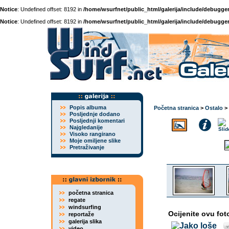
Notice
: Undefined offset: 8192 in
/home/wsurfnet/public_html/galerija/include/debugger
Notice
: Undefined offset: 8192 in
/home/wsurfnet/public_html/galerija/include/debugger
Popis albuma
Početna stranica
>
Ostalo
>
Posljednje dodano
Posljednji komentari
Najgledanije
Visoko rangirano
Moje omiljene slike
Pretraživanje
početna stranica
regate
windsurfing
Ocijenite ovu fot
reportaže
galerija slika
video