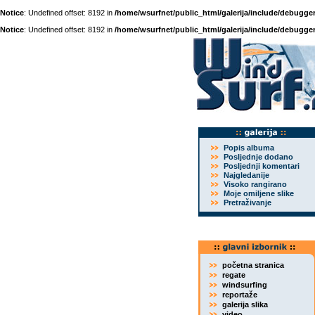
Notice
: Undefined offset: 8192 in
/home/wsurfnet/public_html/galerija/include/debugger
Notice
: Undefined offset: 8192 in
/home/wsurfnet/public_html/galerija/include/debugger
Popis albuma
Posljednje dodano
Posljednji komentari
Najgledanije
Visoko rangirano
Moje omiljene slike
Pretraživanje
početna stranica
regate
windsurfing
reportaže
galerija slika
video