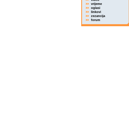
vrijeme
oglasi
linkovi
zezancija
forum