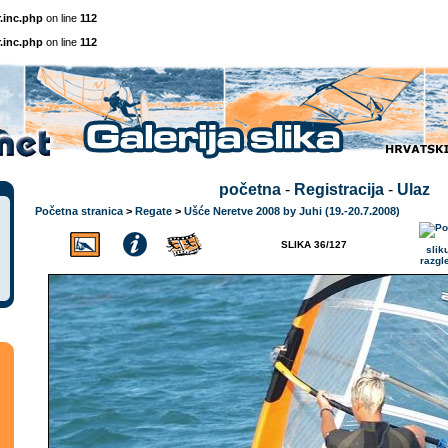
.inc.php
on line
112
.inc.php
on line
112
početna
-
Registracija
-
Ulaz
Početna stranica
>
Regate
>
Ušće Neretve 2008 by Juhi (19.-20.7.2008)
SLIKA 36/127